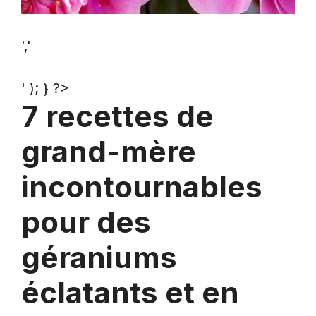
','
' ); } ?>
7 recettes de
grand-mère
incontournables
pour des
géraniums
éclatants et en