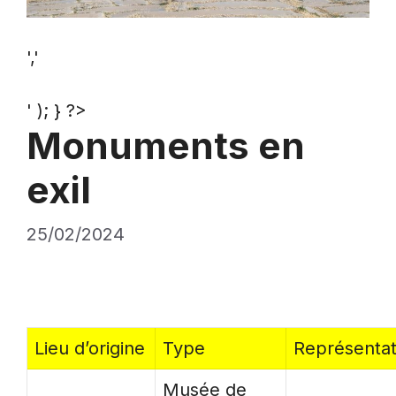
','
' ); } ?>
Monuments en
exil
25/02/2024
Lieu d’origine
Type
Représentat
Musée de