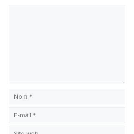
Commentaire
Nom
E-
mail
Site