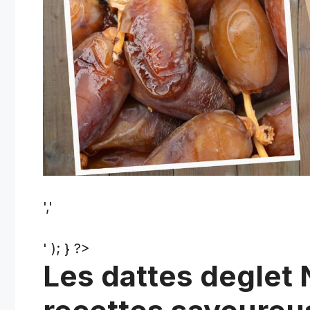
','
' ); } ?>
Les dattes deglet N