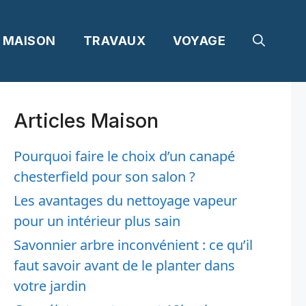
MAISON
TRAVAUX
VOYAGE
Articles Maison
Pourquoi faire le choix d’un canapé
chesterfield pour son salon ?
Les avantages du nettoyage vapeur
pour un intérieur plus sain
Savonnier arbre inconvénient : ce qu’il
faut savoir avant de le planter dans
votre jardin