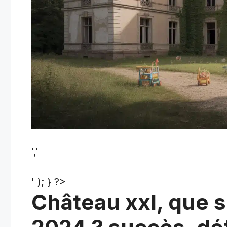
','
' ); } ?>
Château xxl, que s