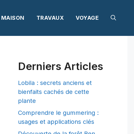
MAISON
TRAVAUX
VOYAGE
Derniers Articles
Lobila : secrets anciens et
bienfaits cachés de cette
plante
Comprendre le gummering :
usages et applications clés
Découverte de la forêt Ben