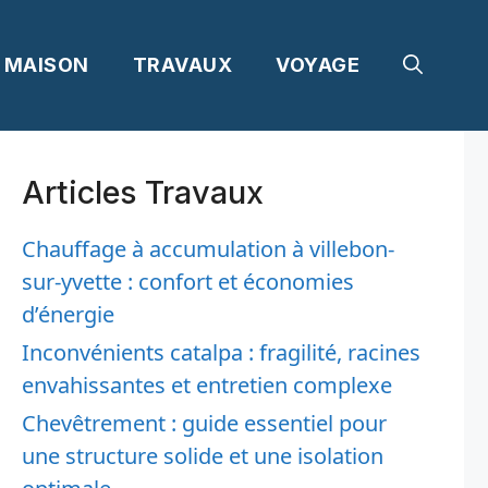
MAISON
TRAVAUX
VOYAGE
Articles Travaux
Chauffage à accumulation à villebon-
sur-yvette : confort et économies
d’énergie
Inconvénients catalpa : fragilité, racines
envahissantes et entretien complexe
Chevêtrement : guide essentiel pour
une structure solide et une isolation