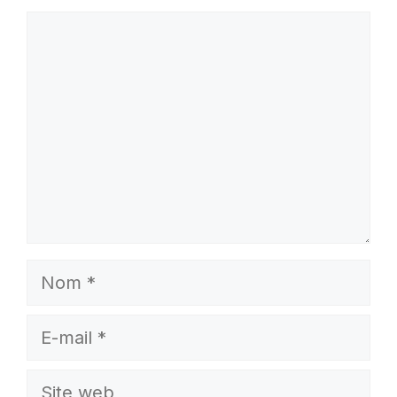
Commentaire
Nom
E-
mail
Site